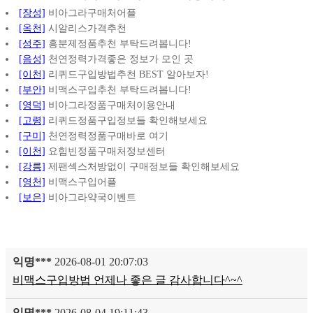
[장성]
비아그라구매처어플
[옥천]
시알리스가격추천
[성주]
흥분제정품추천 부탁드려봅니다!
[음성]
천연정력가격좋은 정보가 모인 곳
[이천]
리퀴드구입방법추천 BEST 알아보자!
[부안]
비맥스구입추천 부탁드려봅니다!
[영덕]
비아그라정품구매처이용안내
[고령]
리퀴드정품구입정보들 확인해보세요
[구미]
천연정력정품구매바로 여기
[이천]
요힘빈정품구매처정보센터
[강릉]
제팬섹스처방없이 구매정보들 확인해보세요
[영천]
비맥스구입어플
[보은]
비아그라약국이벤트
익명***
2026-08-01 20:07:03
비맥스구입방법 언제나 좋은 글 감사합니다^~^
익명***
2026-08-04 19:11:43